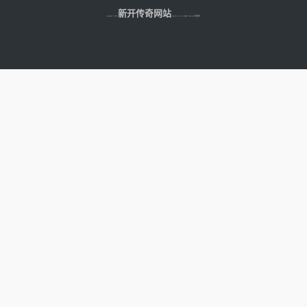
务时相对比较简单。 游戏到了后期
新开传奇网站
Copyright © 2025
玩家会了解怪物此时的魔法护甲增加之
www.fdkr.com.cn All Right Reserved 版权所有
后，玩家可以迅速的释放精神力战法。
精神力战法可以提升武器命中属性值，
在组队做任务时所发挥的作用更强。同
时道士如果他...