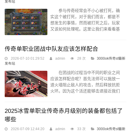
务，这个挺重要的，每一块新手任务...
发布站
参与传奇经常会不小心被打死，确
实这个被打死，对于我们而言，都是不
想发生的事情，然而被打死之后，玩家
又该如何处理呢。这里让我们来看看基
本的处理状况吧。 首先把，被打死
之后，先不要跑了，如果你只是跑的挺
快，那就告诉你，肯定对我们来说没什
传奇单职业团战中队友应该怎样配合
么好消息了。 其消息：因为在自己
2026-07-10 01:29:52
admin
28 次
3000ok传奇sf最新
跑出去之后，就会错过很好的复活生命
发布站
的机会。所以千万不要乱跑，而是应该
静静的等待那么几秒钟，只有等待看到
在团战的过程当中不同的职业之间
这个复活机会，然后点击复活，（页面
应该怎样配合呢？首先法师可以施放一
等待几分钟有复活次数）这才是玩家们
道火墙阻止敌人的攻击，然后释放抗拒
最该执行的任务。...
火环。因为这个活还能够击退接近我们
的怪物，让法师战士处于一个更加安全
的状态，从而释放更多技能。这个时候
战士可以利用他的烈火剑法，包括逐日
2025冰雪单职业传奇赤月级别的装备都包括了
剑法，在短时间之内去打出更高的物理
哪些
伤害。 所以任何一个职业在平常刷
图时所选用的方法是不同的，如果在传
2026-07-09 12:44:20
admin
33 次
3000ok传奇sf最新