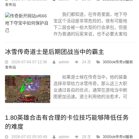
松。混沌深渊对技能伤害的要求并不
发布站
高，最后一层也只需要玩家技能伤害达
到10万左右。 因此大部分的玩家都
我们都知道，在传奇里面，地下夺
可以通关另外每个关卡都有小的怪物使
宝这个活动是非常危险的，很有可能地
用，范围性技能可以快速的清理小怪之
下二层会被一些大型的行会承包，但是
后...
作为普通的玩家来说，也不必要太害怕
了，我们可以学习一些在地下二层来去
自如的方法，最起码可以保护到自己，
冰雪传奇道士是后期团战当中的霸主
也可以在大家的围攻之下，有机会可以
抢到珍贵的物品作为奖励，如果我们所
2026-07-04 07:12:36
admin
24 次
3000ok传奇sf最新
在的行会树敌比较多，那么我们就可以
发布站
放弃这种想法了，或者是退出这个行
如果道士候在传奇当中，他的装备
会。 但是如果我们属于白色名字的
选择非常给力冰雪传奇，那么这三大职
玩家，也就意味着我们没有行会，或者
业通过各自的优点，通常在游戏当中刷
是我们所在的行会事，没有跟其他行会
图更加迅速。道士利用他的治愈术，可
进行宣战的，实际上还是比较安全的，
快速地回复对方的血量，除了给团队提
这是因为在地下...
供比较大的收益性之外，后期装备的强
劲也是逆天的输出王者。所以道士的选
1.80英雄合击有合理的卡位技巧能够降低任务
择能够让自己有更大的伤害，他的生存
的难度
能力比较强，而且他的竞技场当中的刷
图技巧，也比较给力。所以当我们去选
2026-07-02 05:50:49
admin
28 次
3000ok传奇sf最新