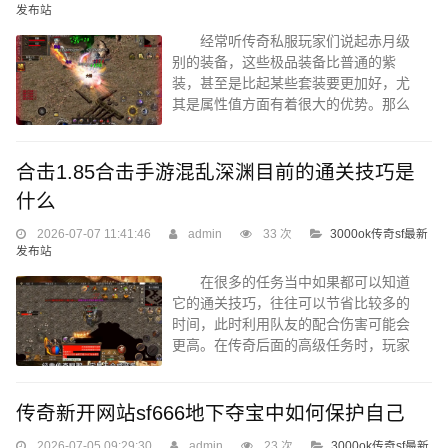
奇当中这个方法适合自己并且能够熟练
发布站
的掌握。通常等级的提升将会更加迅
经常听传奇私服玩家们说起赤月级
速，其实任何一个职业在平常刷图的时
别的装备，这些极品装备比普通的紫
候说选的方法是不同的。每个职业在完
装，甚至是比起某些套装要更加好，尤
成某些任务，包...
其是属性值方面有着很大的优势。那么
到底赤月级别的装备都包括了哪些物品
呢？ 不同的职业都有对应的赤月级
别装备可以选择，而这些装备，不仅包
合击1.85合击手游混乱深渊目前的通关技巧是
括了首饰还有防具。比如说法师可以使
什么
用的赤月级别首饰分别是法神项链、法
神手镯，还有法神戒指。而道士使用的
2026-07-07 11:41:46
admin
33 次
3000ok传奇sf最新
是天尊系列，战士使用的是圣战系列，
发布站
至于弓箭手是圣羽系列。 防具一共
在很多的任务当中如果都可以知道
分为四件，分别是头盔衣服鞋子还有腰
它的通关技巧，往往可以节省比较多的
带，比如说法师所使用的就是法...
时间，此时利用队友的配合伤害可能会
更高。在传奇后面的高级任务时，玩家
们最主要的就是要关注地图中怪物数
量，然后通过团队的刷怪位置的选择能
够和怪物拉开合适的位置，更好的提高
传奇新开网站sf666地下夺宝中如何保护自己
技能最大伤害，这样做任务一般会更轻
2026-07-05 09:29:30
admin
23 次
3000ok传奇sf最新