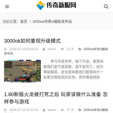
当前位置：
首页
3000ok传奇sf最新发布站
3000ok如何重视升级模式
2026-07-13 04:06:15
admin
23 次
3000ok传奇sf最新
发布站
参与传奇世界，每个升级，都意味
着我们是不是获胜，是不是死亡。因为
等级越高，就会意味着我们能够执行一
些更为等级高的任务。而你等级特别
低，这对于新手，不是好信息。因为等
级低，这意味着您很多任务都是无法完
成的。然而，对于升级步骤，很多人谈
1.80新版火龙被打死之后 玩家该做什么准备 怎
到这个步骤，表示是非常的迷茫，这里
样参与游戏
让玩家来看看基础的升级模式。 升
级：需要玩家勤劳的多执行些新手任
2026-07-12 02:43:32
admin
27 次
3000ok传奇sf最新