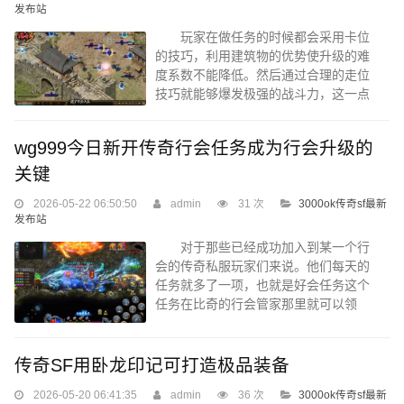
择不同职业在进行刷图的时候，一定要
发布站
懂得合理的装备进行不断克制，这样才
玩家在做任务的时候都会采用卡位
能够让自己占据比较大的主动权。...
的技巧，利用建筑物的优势使升级的难
度系数不能降低。然后通过合理的走位
技巧就能够爆发极强的战斗力，这一点
是非常重要的。同时我们还需要考虑在
传奇当中每个怪物他的护甲是不一样，
wg999今日新开传奇行会任务成为行会升级的
当我们的护甲值别怪物更高的时候，一
般来说我们可以选择输出能力比较强的
关键
装备，这样技能的提升将会非常快，能
2026-05-22 06:50:50
admin
31 次
3000ok传奇sf最新
够让我们在平常做任务的过程当中获取
发布站
比较大的优势。 另外玩家们还需要
了解在任何一个任务地点，如果自己的
对于那些已经成功加入到某一个行
出装方式不好，可能有些怪物对我们造
会的传奇私服玩家们来说。他们每天的
成的伤害非常高，这个时候玩家们必须
任务就多了一项，也就是好会任务这个
要懂得如何提...
任务在比奇的行会管家那里就可以领
取，每次完成都可以给玩家们增长一定
数额的个人贡献值还有行会经验值。也
许对于个人的发展来说，这个任务并不
传奇SF用卧龙印记可打造极品装备
能够带来很好的作用，但是对于行会来
2026-05-20 06:41:35
admin
36 次
3000ok传奇sf最新
说却是重大的。 一个行会如果想要