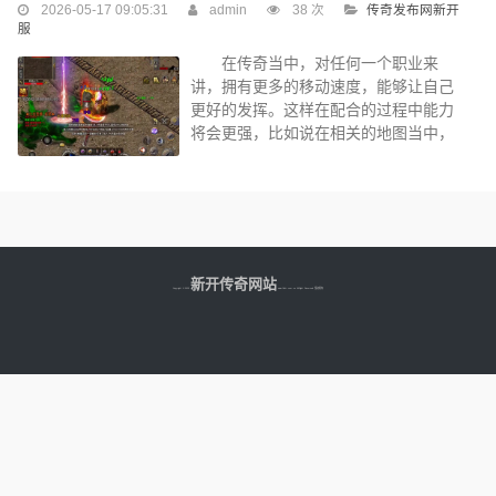
2026-05-17 09:05:31
admin
38 次
传奇发布网新开
是一套攻防兼备的装备，属性加成有物
服
理防御四百二十点到八百四十点，魔法
防御四百二十点到八百四十点，生命值
在传奇当中，对任何一个职业来
三万点，物理攻击力五百八十六点到九
讲，拥有更多的移动速度，能够让自己
百七十六点。...
更好的发挥。这样在配合的过程中能力
将会更强，比如说在相关的地图当中，
有些怪物它的防御能力特别强，那么玩
家们可以获得一个坐骑。这个坐骑不单
单是能够提高自己的移动速度，而且还
能够增加最大生命值的5%，最大法力值
的5%，对法师的提升帮助非常大。因法
师通常在一个地图当中，如果没有相关
新开传奇网站
Copyright © 2025
的法律知识，将无法释放更多技能，这
www.fdkr.com.cn All Right Reserved 版权所有
样对于他本身刷图来说将会非常不利。
法师要选择一些好的做起...