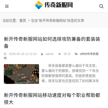
当前位置：
首页
包含"新开传奇新服网站"标签的文章
新开传奇新服网站如何选择攻防兼备的套装装
备
2026-05-18 12:12:10
admin
36 次
sf999传奇新服
网
很多装备都是要么偏向于攻击型，
要么偏向于防御型，很难找到一个攻击
防御都很强悍的套装。但是即使是困
难，很多玩家也还是找到了如何解决攻
防兼备的办法。不妨我们来一起看一下
其他玩家总结的挑选装备的经验。
新开传奇新服网站移动速度对每个职业帮助都
雷霆套装包括雷霆腰带，战甲，战靴和
星王头盔，以及雷霆首饰项链，雷霆护
很大
腕，雷霆钻戒和战戒。这一套雷霆装备