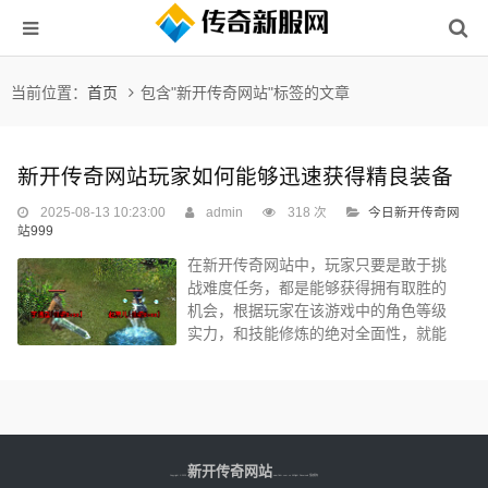
当前位置：
首页
包含"新开传奇网站"标签的文章
新开传奇网站玩家如何能够迅速获得精良装备
2025-08-13 10:23:00
admin
318 次
今日新开传奇网
站999
在新开传奇网站中，玩家只要是敢于挑
战难度任务，都是能够获得拥有取胜的
机会，根据玩家在该游戏中的角色等级
实力，和技能修炼的绝对全面性，就能
使得不同角色职业，都能够拥有更强大
的实力，来挑战于等级实力更高的难度
任务，无论是组队挑战，还是单人挑
战，都是能够拥有绝对的取胜概率，无
论是挑战祖玛神庙，获得沃玛装备，还
是想要在猪洞练级等，都是能够拥有刷
新开传奇网站
Copyright © 2025
www.fdkr.com.cn All Right Reserved 版权所有