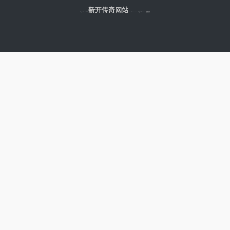
多数量的金币，不管是输或者赢都是可
新开传奇网站
Copyright © 2025
以得到金币奖励。 而皇城中的悬賞
www.fdkr.com.cn All Right Reserved 版权所有
任务同也建议大家要参加，一般这种任
务都是相对简单不会特别的复杂。每天
有5次的机会参与悬賞任务，不...