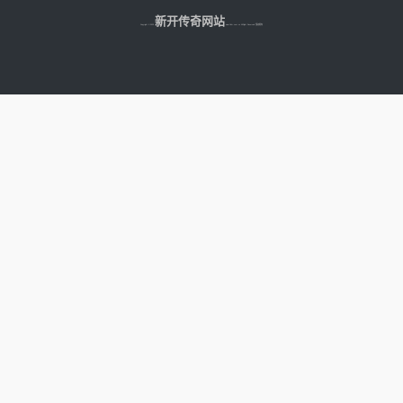
时候得到更好的帮助热血传奇1.80版
新开传奇网站
Copyright © 2025
本...
www.fdkr.com.cn All Right Reserved 版权所有